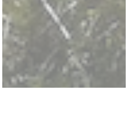
Augmenter la hauteur de 
Diminuer la hauteur de la
Inverser les couleurs
Nuances de gris
Grand curseur
Guide de lecture
Souligner les liens
Désactiver les animatio
L’Autre Chemin
Chemin de Compostelle en douceur
TYPE DE SÉJOUR
Coups de cœur
Etapes allégées